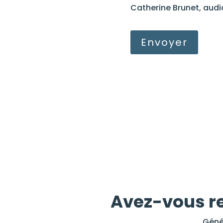
e
Catherine Brunet, audi
Avez-vous re
Géné