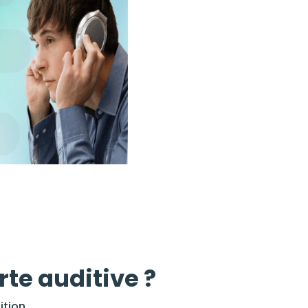
te auditive ?
tion.